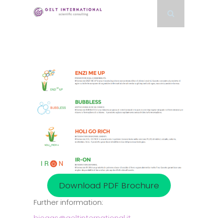
Download PDF Brochure
Further information:
biogas@geltinternational.it